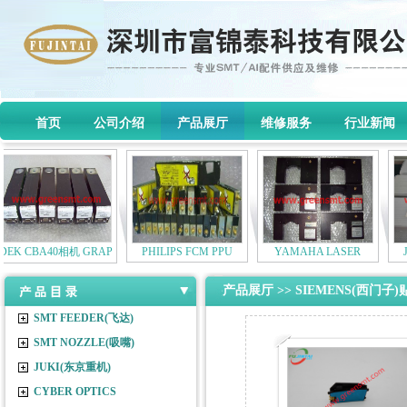
首页
公司介绍
产品展厅
维修服务
行业新闻
DEK CBA40相机 GRAP
PHILIPS FCM PPU
YAMAHA LASER
产品展厅 >>
SIEMENS(西门子
SMT FEEDER(飞达)
SMT NOZZLE(吸嘴)
JUKI(东京重机)
CYBER OPTICS