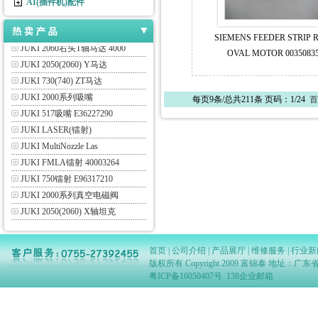
AI(插件机)配件
JUKI FEEDER
JUKI伺服马达
SIEMENS FEEDER STRIP 
JUKI 2060右头T轴马达 4000
OVAL MOTOR 0035083
JUKI 2050(2060) Y马达
JUKI 730(740) ZT马达
JUKI 2000系列吸嘴
每页9条/总共211条 页码：1/24
首
JUKI 517吸嘴 E36227290
JUKI LASER(镭射)
JUKI MultiNozzle Las
JUKI FMLA镭射 40003264
JUKI 750镭射 E96317210
JUKI 2000系列真空电磁阀
JUKI 2050(2060) X轴坦克
PHILIPS (ASSEMBLEON)
SAMSUNG QA/SA laser(
首页
|
公司介绍
|
产品展厅
|
维修服务
|
行业新
DEK CBA40相机 GRAPHITE
版权所有 Copyright 2009 富锦泰 地址
PHILIPS FCM PPU lase
粤ICP备16050407号
138企业邮箱
YAMAHA LASER
JUKI FX-3R LNC 60 40