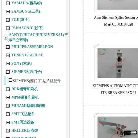
YAMAHA(雅马哈)
SAMSUNG(三星)
Asm Siemens Splice Sensor 
FUJI(富士)
Mart Cpl 03107028
PANASONIC(松下)
SANYO/HITACHI/UNIVERSAL(三
洋日立环球)
PHILIPS/ASSEMBLEON
TENRYU/I-PULSE
SONY(索尼)
SIEMENS(西门子)
SIEMENS(西门子)贴片机配件
SIEMENS AUTOMATIC CI
DEK锡膏印刷机
ITE BREAKER 5SX21
MPM锡膏印刷机
MINAMI锡膏印刷机
SMT 飞达配件
JUKI FX-3R LNC 60 40
JUKI ATF 8MM FEEDER
SMT周边设备
FUJI NXT 8MM FEEDER
HELLER回流焊
FUJI CP7 8MM FEEDER