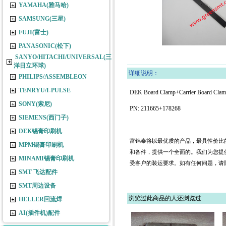
YAMAHA(雅马哈)
SAMSUNG(三星)
FUJI(富士)
PANASONIC(松下)
SANYO/HITACHI/UNIVERSAL(三
洋日立环球)
详细说明：
PHILIPS/ASSEMBLEON
TENRYU/I-PULSE
DEK Board Clamp+Carrier Board Cla
SONY(索尼)
PN:
211665+178268
SIEMENS(西门子)
DEK锡膏印刷机
富锦泰将以最优质的产品，最具性价比
MPM锡膏印刷机
和备件，提供一个全面的。我们为您提
MINAMI锡膏印刷机
受客户的装运要求。如有任何问题，请
SMT 飞达配件
JUKI FX-3R LNC 60 40
JUKI ATF 8MM FEEDER
SMT周边设备
FUJI NXT 8MM FEEDER
浏览过此商品的人还浏览过
HELLER回流焊
FUJI CP7 8MM FEEDER
AI(插件机)配件
JUKI FEEDER