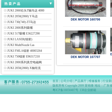
JUKI伺服马达
JUKI 2060右头T轴马达 4000
JUKI 2050(2060) Y马达
DEK MOTOR 160706
JUKI 730(740) ZT马达
JUKI 2000系列吸嘴
JUKI 517吸嘴 E36227290
JUKI LASER(镭射)
JUKI MultiNozzle Las
JUKI FMLA镭射 40003264
JUKI 750镭射 E96317210
DEK MOTOR 107707
JUKI 2000系列真空电磁阀
JUKI 2050(2060) X轴坦克
PHILIPS (ASSEMBLEON)
SAMSUNG QA/SA laser(
首页
|
公司介绍
|
产品展厅
|
维修服务
|
行业新
DEK CBA40相机 GRAPHITE
版权所有 Copyright 2009 富锦泰 地址
PHILIPS FCM PPU lase
粤ICP备16050407号
138企业邮箱
YAMAHA LASER
JUKI FX-3R LNC 60 40
JUKI ATF 8MM FEEDER